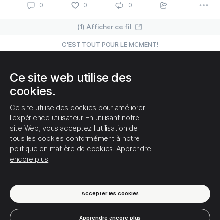
(1) Afficher ce fil
0
0
0
C'EST TOUT POUR LE MOMENT!
Ce site web utilise des
cookies.
Ce site utilise des cookies pour améliorer
l'expérience utilisateur. En utilisant notre
site Web, vous acceptez l'utilisation de
tous les cookies conformément à notre
politique en matière de cookies.
Apprendre
encore plus
Accepter les cookies
Apprendre encore plus