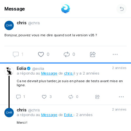
Message
chris
@chris
Bonjour, pouvez vous me dire quand sort la version v28 ?
1
0
0
Eolia
2 années
@eolia
a répondu au
Message
de
chris
il y a 2 années
Ca ne devrait plus tarder, je suis en phase de tests avant mise en
ligne.
1
3
0
chris
2 années
@chris
a répondu au
Message
de
Eolia
- 2 années
Merci !