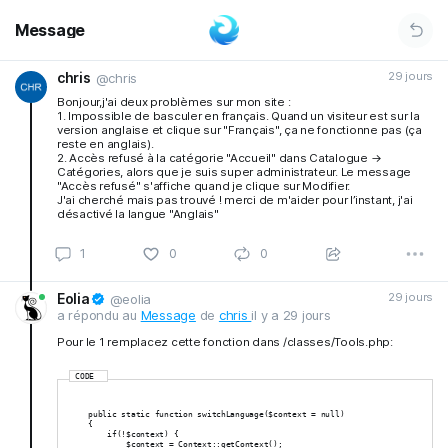
Message
chris
29 jours
@chris
Bonjour,j'ai deux problèmes sur mon site :
1. Impossible de basculer en français. Quand un visiteur est sur la
version anglaise et clique sur "Français", ça ne fonctionne pas (ça
reste en anglais).
2. Accès refusé à la catégorie "Accueil" dans Catalogue →
Catégories, alors que je suis super administrateur. Le message
"Accès refusé" s'affiche quand je clique sur Modifier.
J'ai cherché mais pas trouvé ! merci de m'aider pour l’instant, j'ai
désactivé la langue "Anglais"
1
0
0
Eolia
29 jours
@eolia
a répondu au
Message
de
chris
il y a 29 jours
Pour le 1 remplacez cette fonction dans /classes/Tools.php:
CODE
    public static function switchLanguage($context = null)
    {
        if(!$context) {
            $context = Context::getContext();