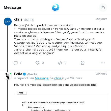
Message
chris
29 jours
@chris
Bonjour,j'ai deux problèmes sur mon site :
1. Impossible de basculer en français. Quand un visiteur est sur la
version anglaise et clique sur "Français", ça ne fonctionne pas (ça
reste en anglais).
2. Accès refusé à la catégorie "Accueil" dans Catalogue →
Catégories, alors que je suis super administrateur. Le message
"Accès refusé" s'affiche quand je clique sur Modifier.
J'ai cherché mais pas trouvé ! merci de m'aider pour l’instant, j'ai
désactivé la langue "Anglais"
1
0
0
Eolia
29 jours
@eolia
a répondu au
Message
de
chris
il y a 29 jours
Pour le 1 remplacez cette fonction dans /classes/Tools.php:
CODE
    public static function switchLanguage($context = null)
    {
        if(!$context) {
            $context = Context::getContext();