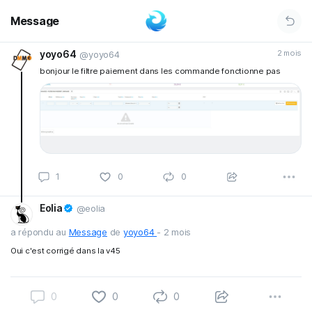
Message
yoyo64
2 mois
@yoyo64
bonjour le filtre paiement dans les commande fonctionne pas
1
0
0
Eolia
@eolia
a répondu au
Message
de
yoyo64
-
2 mois
Oui c'est corrigé dans la v45
0
0
0