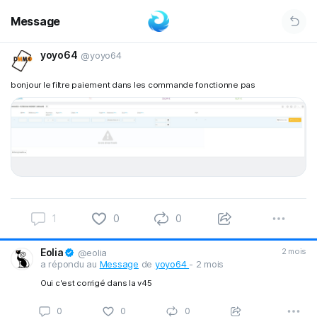
Message
yoyo64
@yoyo64
bonjour le filtre paiement dans les commande fonctionne pas
1
0
0
Eolia
2 mois
@eolia
a répondu au
Message
de
yoyo64
- 2 mois
Oui c'est corrigé dans la v45