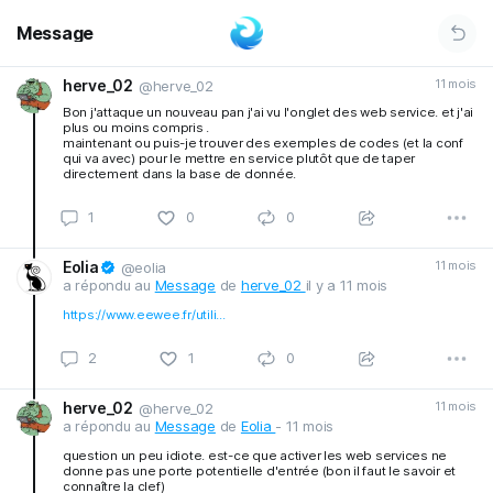
Message
herve_02
11 mois
@herve_02
Bon j'attaque un nouveau pan j'ai vu l'onglet des web service. et j'ai
plus ou moins compris .
maintenant ou puis-je trouver des exemples de codes (et la conf
qui va avec) pour le mettre en service plutôt que de taper
directement dans la base de donnée.
1
0
0
Eolia
11 mois
@eolia
a répondu au
Message
de
herve_02
il y a 11 mois
https://www.eewee.fr/utili...
2
1
0
herve_02
11 mois
@herve_02
a répondu au
Message
de
Eolia
- 11 mois
question un peu idiote. est-ce que activer les web services ne
donne pas une porte potentielle d'entrée (bon il faut le savoir et
connaître la clef)