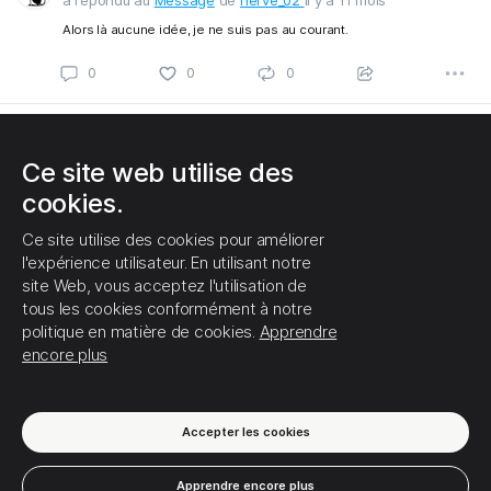
a répondu au
Message
de
herve_02
il y a 11 mois
Alors là aucune idée, je ne suis pas au courant.
C'EST TOUT POUR LE MOMENT!
0
0
0
Ce site web utilise des
cookies.
Ce site utilise des cookies pour améliorer
l'expérience utilisateur. En utilisant notre
site Web, vous acceptez l'utilisation de
tous les cookies conformément à notre
politique en matière de cookies.
Apprendre
encore plus
Accepter les cookies
Apprendre encore plus