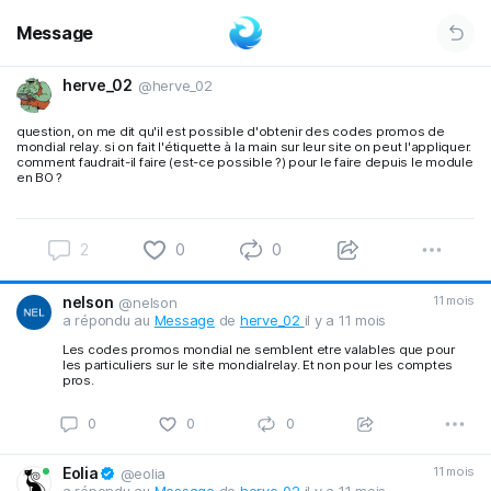
Message
herve_02
@herve_02
question, on me dit qu'il est possible d'obtenir des codes promos de
mondial relay. si on fait l'étiquette à la main sur leur site on peut l'appliquer.
comment faudrait-il faire (est-ce possible ?) pour le faire depuis le module
en BO ?
2
0
0
nelson
11 mois
@nelson
a répondu au
Message
de
herve_02
il y a 11 mois
Les codes promos mondial ne semblent etre valables que pour
les particuliers sur le site mondialrelay. Et non pour les comptes
pros.
0
0
0
Eolia
11 mois
@eolia