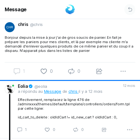
Message
chris
@chris
Bonjour depuis la mise à jour j'ai de gros soucis de panier. En fait je
prépare les paniers pour mes clients, et là par exemple ma cliente m'a
demandé d'enlever quelques produits de ce même panier et du coup il a
disparu. N'apparait plus dans les listes de panier
1
0
0
Eolia
12 mois
@eolia
a répondu au
Message
de
chris
il y a 12 mois
Effectivement, remplacez la ligne 476 de
/adminxxxx/themes/default/template/controllers/orders/form.tpl
par cette ligne:
id_cart_to_delete : oldIdCart != id_new_cart ? oldIdCart : 0,