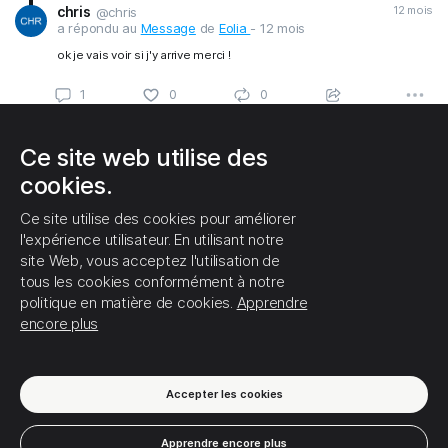
chris
12 mois
@chris
1
0
0
a répondu au
Message
de
Eolia
- 12 mois
ok je vais voir si j'y arrive merci !
(1) Afficher ce fil
Ce site web utilise des
1
0
0
C'EST TOUT POUR LE MOMENT!
cookies.
Ce site utilise des cookies pour améliorer
l'expérience utilisateur. En utilisant notre
site Web, vous acceptez l'utilisation de
tous les cookies conformément à notre
politique en matière de cookies.
Apprendre
encore plus
Accepter les cookies
Apprendre encore plus