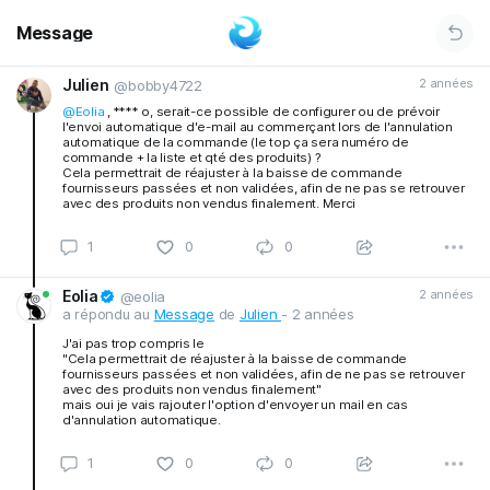
Message
Julien
2 années
@bobby4722
@Eolia
, **** o, serait-ce possible de configurer ou de prévoir
l'envoi automatique d'e-mail au commerçant lors de l'annulation
automatique de la commande (le top ça sera numéro de
commande + la liste et qté des produits) ?
Cela permettrait de réajuster à la baisse de commande
fournisseurs passées et non validées, afin de ne pas se retrouver
avec des produits non vendus finalement. Merci
1
0
0
Eolia
2 années
@eolia
a répondu au
Message
de
Julien
- 2 années
J'ai pas trop compris le
"Cela permettrait de réajuster à la baisse de commande
fournisseurs passées et non validées, afin de ne pas se retrouver
avec des produits non vendus finalement"
mais oui je vais rajouter l'option d'envoyer un mail en cas
d'annulation automatique.