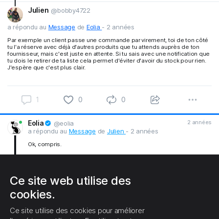
Julien
@bobby4722
1
0
0
a répondu au
Message
de
Eolia
-
2 années
Par exemple un client passe une commande par virement, toi de ton côté
tu l'a réserve avec déjà d'autres produits que tu attends auprès de ton
fournisseur, mais c'est juste en attente. Si tu sais avec une notification que
tu dois le retirer de ta liste cela permet d'éviter d'avoir du stock pour rien.
J'espère que c'est plus clair.
1
0
0
Eolia
2 années
@eolia
a répondu au
Message
de
Julien
- 2 années
Ok, compris.
Ce site web utilise des
Julien
2 années
@bobby4722
cookies.
a répondu au
Message
de
Eolia
- 2 années
1
1
0
Même tu sais quoi, le top également serait d'avoir une notification
Ce site utilise des cookies pour améliorer
aussi si un employé annule une commande, comme cela