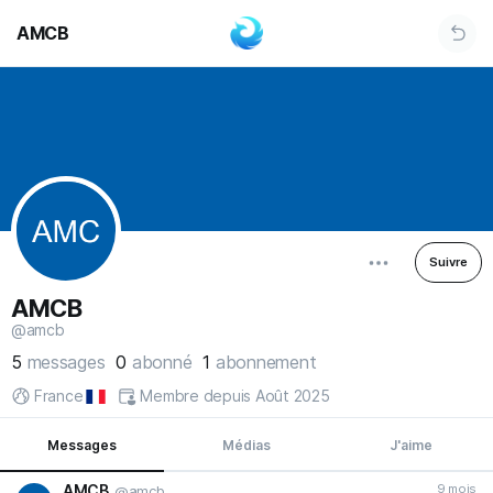
AMCB
Suivre
AMCB
@amcb
5
messages
0
abonné
1
abonnement
France
Membre depuis Août 2025
Messages
Médias
J'aime
AMCB
9 mois
@amcb