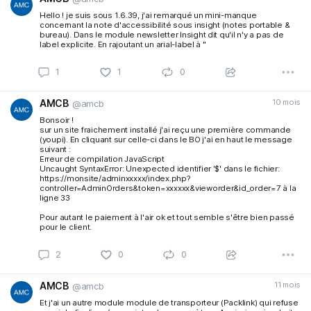
Hello ! je suis sous 1.6.39, j'ai remarqué un mini-manque
concernant la note d'accessibilité sous insight (notes portable &
bureau). Dans le module newsletter Insight dit qu'il n'y a pas de
label explicite. En rajoutant un arial-label à "
AMCB
10 mois
@amcb
1
1
0
Bonsoir !
sur un site fraichement installé j'ai reçu une première commande
(youpi). En cliquant sur celle-ci dans le BO j'ai en haut le message
suivant :
Erreur de compilation JavaScript
Uncaught SyntaxError: Unexpected identifier '$' dans le fichier:
https://monsite/adminxxxxx/index.php?
controller=AdminOrders&token=xxxxxx&vieworder&id_order=7 à la
ligne 33
Pour autant le paiement à l'air ok et tout semble s'être bien passé
pour le client.
AMCB
11 mois
@amcb
Et j'ai un autre module module de transporteur (Packlink) qui refuse