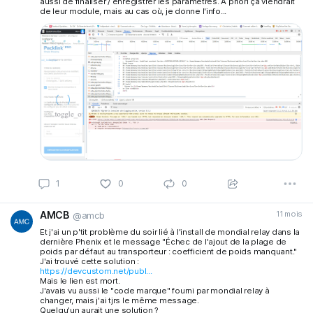
aussi de finaliser / enregistrer les paramètres. A priori ça viendrait
2
0
0
de leur module, mais au cas où, je donne l'info...
AMCB
11 mois
@amcb
Et j'ai un p'tit problème du soir lié à l'install de mondial relay dans la
dernière Phenix et le message "Échec de l'ajout de la plage de
poids par défaut au transporteur : coefficient de poids manquant."
J'ai trouvé cette solution :
https://devcustom.net/publ...
1
0
0
Mais le lien est mort.
J'avais vu aussi le "code marque" fourni par mondial relay à
changer, mais j'ai tjrs le même message.
Quelqu'un aurait une solution ?