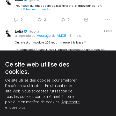
Pour ceux qui ont besoin de packlink pro, cliquez sur ce lien:
https://devcustom.net/publ...
Eolia
11 mois
@eolia
0
2
0
a répondu au
Message
de
AMCB
- 11 mois
Oui, c'est un module 202-ecommerce à la base^^
J'ai donc ajouté dans l'install l'enregistrement en grammes par
défaut:
$this->setConfigurationDefault(self::WEIGHT_COEFF, 1);
Ce site web utilise des
cookies.
Eolia
11 mois
@eolia
Ce site utilise des cookies pour améliorer
a répondu au
Message
de
AMCB
- 11 mois
l'expérience utilisateur. En utilisant notre
1
1
0
Ah, pas encore debugué celui-là^^
site Web, vous acceptez l'utilisation de
tous les cookies conformément à notre
politique en matière de cookies.
Apprendre
encore plus
Gil6688
12 mois
@gil6688