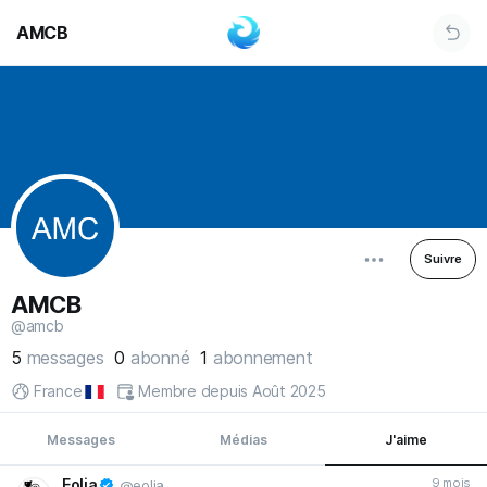
AMCB
Suivre
AMCB
@amcb
5
messages
0
abonné
1
abonnement
France
Membre depuis Août 2025
Messages
Médias
J'aime
Eolia
9 mois
@eolia