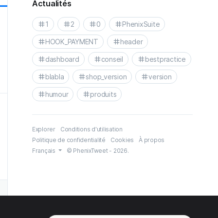
Actualités
1
2
0
PhenixSuite
HOOK_PAYMENT
header
dashboard
conseil
bestpractice
blabla
shop_version
version
humour
produits
Explorer
Conditions d'utilisation
Politique de confidentialité
Cookies
À propos
Français
© PhenixTweet - 2026.