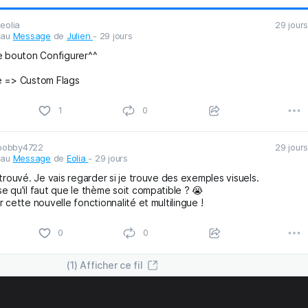
eolia
29 jours
 au
Message
de
Julien
- 29 jours
e bouton Configurer^^
e => Custom Flags
obby4722
29 jours
1
1
0
 au
Message
de
Eolia
- 29 jours
trouvé. Je vais regarder si je trouve des exemples visuels.
e qu'il faut que le thème soit compatible ? 😭
 cette nouvelle fonctionnalité et multilingue !
(1) Afficher ce fil
1
0
0
C'EST TOUT POUR LE MOMENT!