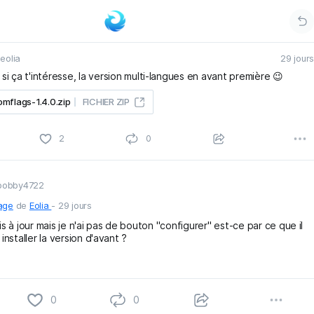
eolia
29 jours
si ça t'intéresse, la version multi-langues en avant première 😉
omflags-1.4.0.zip
FICHIER ZIP
1
2
0
obby4722
age
de
Eolia
-
29 jours
is à jour mais je n'ai pas de bouton "configurer" est-ce par ce que il
 installer la version d'avant ?
0
0