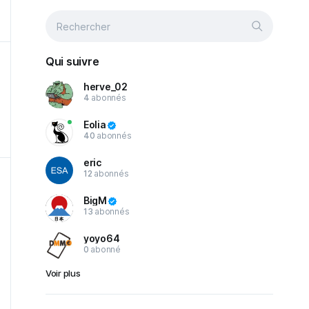
Qui suivre
herve_02
4
abonnés
Eolia
40
abonnés
eric
12
abonnés
BigM
13
abonnés
yoyo64
0
abonné
Voir plus