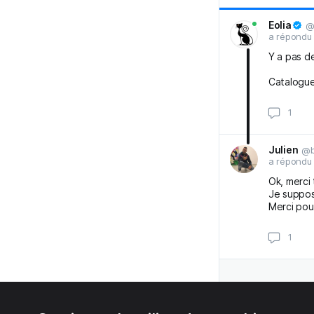
Eolia
@
a répondu
Y a pas d
Catalogu
Julien
@b
a répondu
Ok, merci 
Je suppos
Merci pour