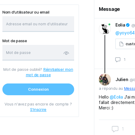
Message
Nom d'utilisateur ou email
Eolia
@
@yoyo64
Mot de passe
cust
Mot de passe oublié?
Réinitialiser mon
mot de passe
Julien
@b
a répondu au
Mess
Connexion
Hello
@Eolia
J'ai m
fallait directement
Vous n'avez pas encore de compte ?
Merci :)
S'inscrire
1