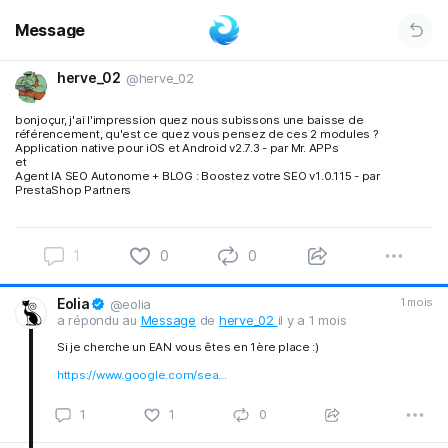
Message
herve_02
@herve_02
bonjoçur, j'ai l'impression quez nous subissons une baisse de
référencement, qu'est ce quez vous pensez de ces 2 modules ?
Application native pour iOS et Android v2.7.3 - par Mr. APPs
et
Agent IA SEO Autonome + BLOG : Boostez votre SEO v1.0.115 - par
PrestaShop Partners
1
0
0
Eolia
1 mois
@eolia
a répondu au
Message
de
herve_02
il y a 1 mois
Si je cherche un EAN vous êtes en 1ère place :)
https://www.google.com/sea...