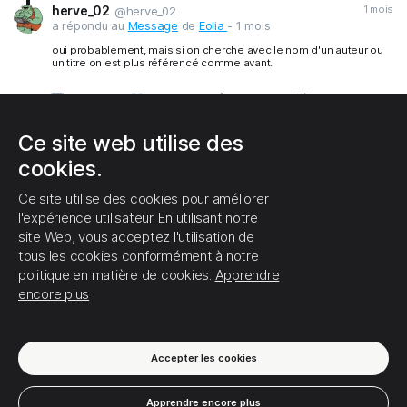
herve_02
1 mois
@herve_02
1
1
0
a répondu au
Message
de
Eolia
- 1 mois
oui probablement, mais si on cherche avec le nom d'un auteur ou
un titre on est plus référencé comme avant.
Ce site web utilise des
(1) Afficher ce fil
1
0
0
cookies.
C'EST TOUT POUR LE MOMENT!
Ce site utilise des cookies pour améliorer
l'expérience utilisateur. En utilisant notre
site Web, vous acceptez l'utilisation de
tous les cookies conformément à notre
politique en matière de cookies.
Apprendre
encore plus
Accepter les cookies
Apprendre encore plus