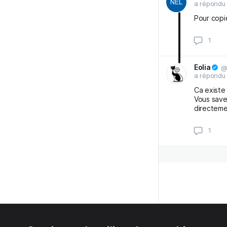
a répondu
Pour copie
Eolia
@
a répondu
Ca existe
Vous save
directeme