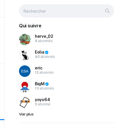
Qui suivre
herve_02
4
abonnés
Eolia
40
abonnés
eric
12
abonnés
BigM
13
abonnés
yoyo64
0
abonné
Voir plus