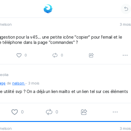
nelson
3 mois
gestion pour la v45... une petite icône "copier" pour l'email et le
e téléphone dans la page "commandes" ?
1
0
0
eolia
age
de
nelson
-
3 mois
e utilité svp ? On a déjà un lien mailto et un lien tel sur ces éléments
0
0
nelson
3 mois