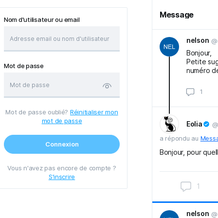
Message
Nom d'utilisateur ou email
nelson
@
Bonjour,
Petite sug
Mot de passe
numéro d
Mot de passe oublié?
Réinitialiser mon
mot de passe
Eolia
@
a répondu au
Mess
Connexion
Bonjour, pour quell
Vous n'avez pas encore de compte ?
S'inscrire
1
nelson
@