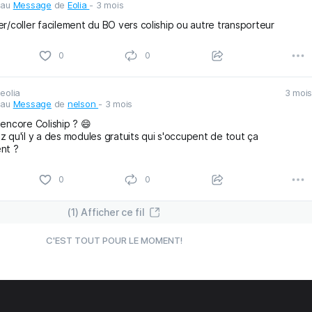
 au
Message
de
Eolia
- 3 mois
r/coller facilement du BO vers coliship ou autre transporteur
eolia
3 mois
1
0
0
 au
Message
de
nelson
- 3 mois
 encore Coliship ? 😄
z qu'il y a des modules gratuits qui s'occupent de tout ça
nt ?
(1) Afficher ce fil
1
0
0
C'EST TOUT POUR LE MOMENT!