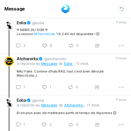
Message
Eolia
11 mois
@eolia
!!! NEWS DU SOIR !!!
La version
#PhenixSuite
1.6.2.40 est disponible ! 😉
2
8
0
Atchworks
11 mois
@atchworks
a répondu au
Message
de
Eolia
- 11 mois
MAJ Faite. Comme d'hab RAS, tout c'est bien déroulé.
Merci Eolia ;)
1
1
0
Eolia
11 mois
@eolia
a répondu au
Message
de
Atchworks
- 11 mois
Et en plus avec de meilleures perfs et temps de réponses 😉