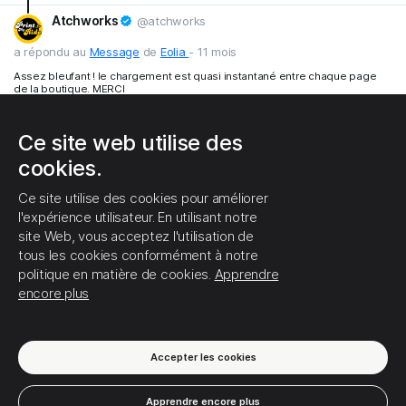
Atchworks
@atchworks
1
2
0
a répondu au
Message
de
Eolia
-
11 mois
Assez bleufant ! le chargement est quasi instantané entre chaque page
de la boutique. MERCI
Ce site web utilise des
1
1
0
cookies.
Pilou
11 mois
@pilou
Ce site utilise des cookies pour améliorer
a répondu au
Message
de
Atchworks
- 11 mois
l'expérience utilisateur. En utilisant notre
Oui, en effet, c'est juste magique !
site Web, vous acceptez l'utilisation de
Merci beaucoup Eolia 👍
tous les cookies conformément à notre
politique en matière de cookies.
Apprendre
encore plus
C'EST TOUT POUR LE MOMENT!
0
0
0
Accepter les cookies
Apprendre encore plus