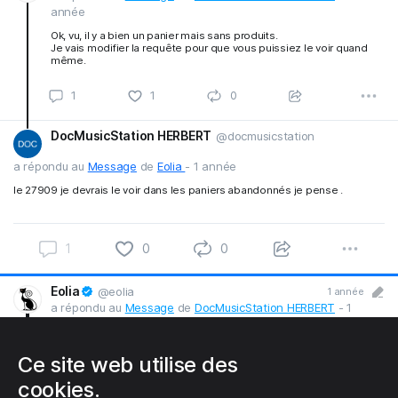
année
Ok, vu, il y a bien un panier mais sans produits.
Je vais modifier la requête pour que vous puissiez le voir quand
même.
DocMusicStation HERBERT
@docmusicstation
1
1
0
a répondu au
Message
de
Eolia
-
1 année
le 27909 je devrais le voir dans les paniers abandonnés je pense .
1
0
0
Eolia
@eolia
1 année
a répondu au
Message
de
DocMusicStation HERBERT
- 1
année
Non, sont considérés comme abandonnés les paniers ayant + de
Ce site web utilise des
24h sans commande.
Dans la journée ils sont marqués comme "Non commandé"
cookies.