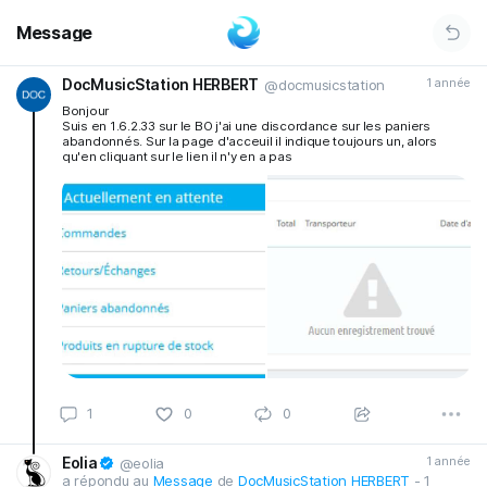
Message
DocMusicStation HERBERT
1 année
@docmusicstation
Bonjour
Suis en 1.6.2.33 sur le BO j'ai une discordance sur les paniers
abandonnés. Sur la page d'acceuil il indique toujours un, alors
qu'en cliquant sur le lien il n'y en a pas
1
0
0
Eolia
1 année
@eolia
a répondu au
Message
de
DocMusicStation HERBERT
- 1