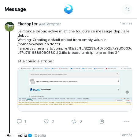
Message
Elicropter
1 année
@elicropter
Le monde debug activé m'affiche toujours ce message depuis le
debut:
Warning: Creating default object from empty value in
/home/www/muehldorfer-
france/cache/smarty/compile/82/23/1c/82231c467552b7a9d0603d
c77d7916886090580d_0.file.breadcrumb.tpl.php on line 34
et la console affiche :
1
0
0
Eolia
1 année
@eolia