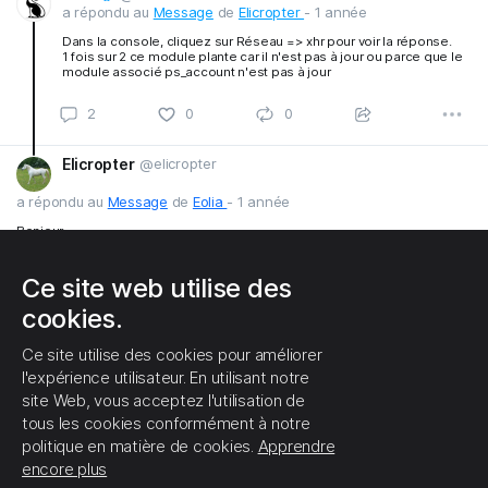
a répondu au
Message
de
Elicropter
- 1 année
Dans la console, cliquez sur Réseau => xhr pour voir la réponse.
1 fois sur 2 ce module plante car il n'est pas à jour ou parce que le
module associé ps_account n'est pas à jour
Elicropter
@elicropter
2
0
0
a répondu au
Message
de
Eolia
-
1 année
Bonjour,
J'ai mis les deux modules à jour et j'ai meme réinstallé le presta checkout.
voici l'imprim ecran des erreurs mais je ne sais pas ce que ca veut dire
Ce site web utilise des
cookies.
Ce site utilise des cookies pour améliorer
l'expérience utilisateur. En utilisant notre
site Web, vous acceptez l'utilisation de
tous les cookies conformément à notre
politique en matière de cookies.
Apprendre
encore plus