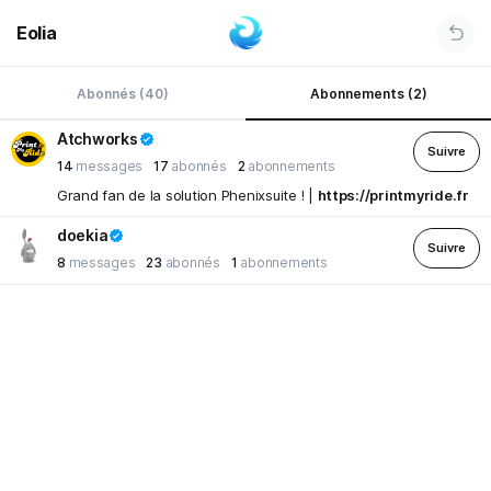
Eolia
Abonnés (40)
Abonnements (2)
Atchworks
Suivre
14
messages
17
abonnés
2
abonnements
Grand fan de la solution Phenixsuite ! |
https://printmyride.fr
doekia
Suivre
8
messages
23
abonnés
1
abonnements